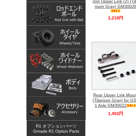
mm Upper Link (2) (Ti
nium Gray) GM3002
2,219円
Rear Upper Link Moun
(Titanium Gray) for G
1 Axle GM30022
1,452円
R1 オプションパーツ
Gmade R1 Option Parts