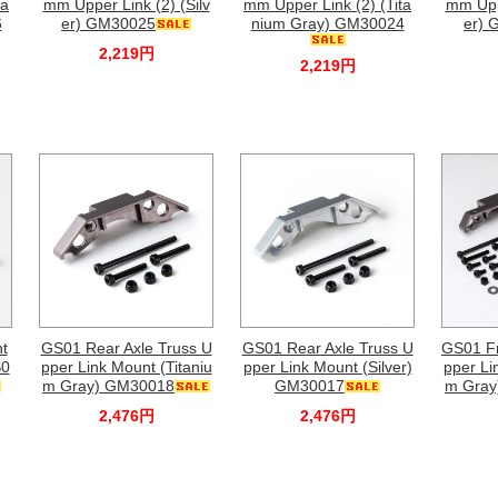
ta
mm Upper Link (2) (Silv
mm Upper Link (2) (Tita
mm Uppe
6
er) GM30025
nium Gray) GM30024
er) 
2,219円
2,219円
t
GS01 Rear Axle Truss U
GS01 Rear Axle Truss U
GS01 Fr
S0
pper Link Mount (Titaniu
pper Link Mount (Silver)
pper Li
m Gray) GM30018
GM30017
m Gray
2,476円
2,476円