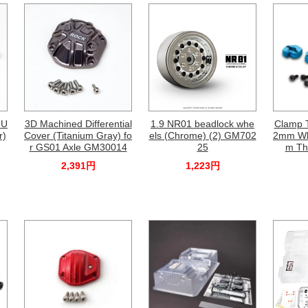
 U
3D Machined Differential
1.9 NR01 beadlock whe
Clamp 
r)
Cover (Titanium Gray) fo
els (Chrome) (2) GM702
2mm Wh
r GS01 Axle GM30014
25
m Th
2,391円
1,223円