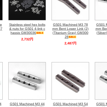
he
Stainless steel hex bolts
GS01 Machined M3 78
GS01 
M7
& nuts for GS01 4-link c
mm Bent Lower Link (2)
mm Bent
hassis GM30036
(Titanium Gray) GM300
(Silve
28
2,732円
2,487円
4
GS01 Machined M3 44
GS01 Machined M3 54
GS01 