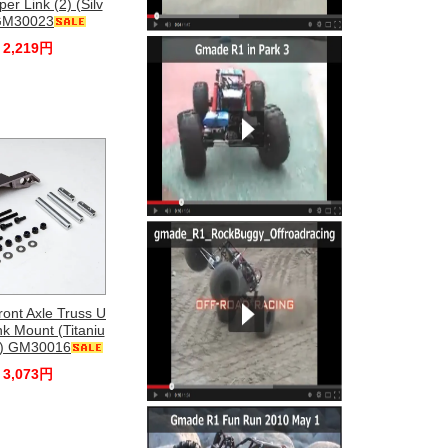
r Link (2) (Silv
GM30023
2,219円
ont Axle Truss U
nk Mount (Titaniu
) GM30016
3,073円