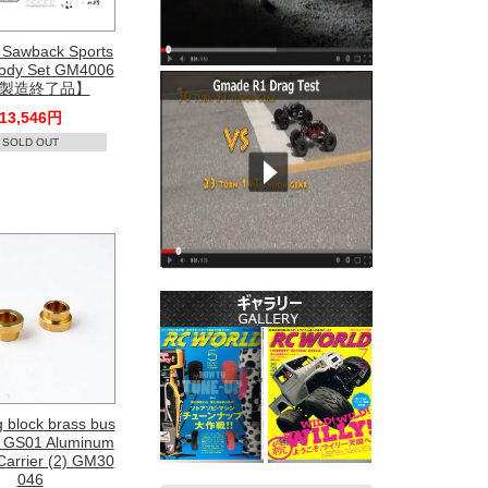
Sawback Sports
Body Set GM4006
【製造終了品】
13,546円
SOLD OUT
g block brass bus
r GS01 Aluminum
arrier (2) GM30
046