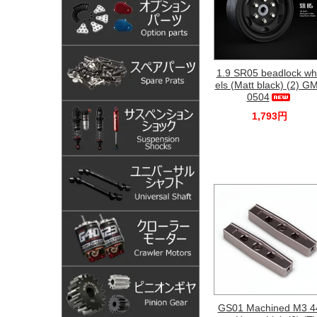
1.9 SR05 beadlock w
els (Matt black) (2) G
0504
1,793円
GS01 Machined M3 4