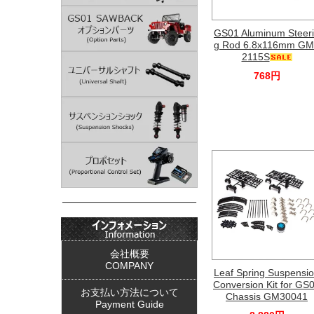
GS01 Aluminum Steer
g Rod 6.8x116mm G
2115S
768円
会社概要
COMPANY
Leaf Spring Suspensi
Conversion Kit for GS
お支払い方法について
Chassis GM30041
Payment Guide