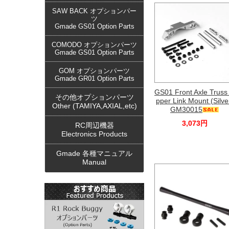
SAW BACK オプションパー
ツ
Gmade GS01 Option Parts
COMODO オプションパーツ
Gmade GS01 Option Parts
GOM オプションパーツ
Gmade GR01 Option Parts
GS01 Front Axle Truss
その他オプションパーツ
pper Link Mount (Silve
Other (TAMIYA,AXIAL,etc)
GM30015
3,073円
RC周辺機器
Electronics Products
Gmade 各種マニュアル
Manual