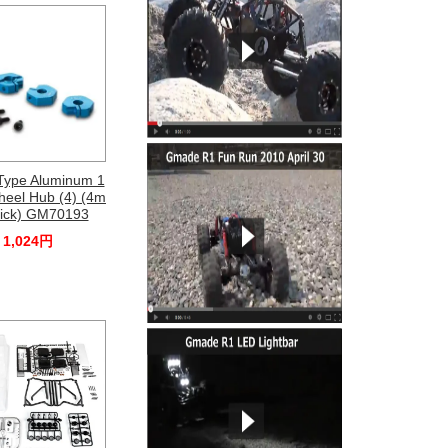
Type Aluminum 1
eel Hub (4) (4m
ick) GM70193
1,024円