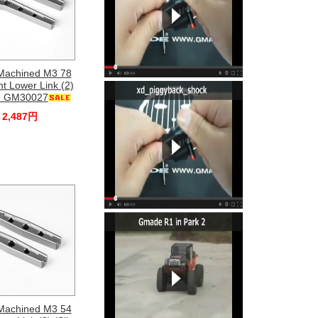
Machined M3 78
 Lower Link (2)
r) GM30027
2,487円
Machined M3 54