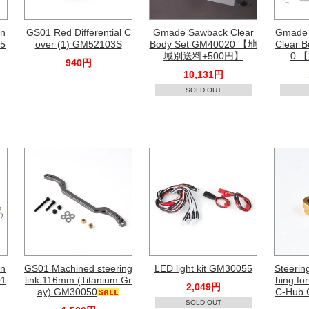
in
GS01 Red Differential C
Gmade Sawback Clear
Gmade 
M5
over (1) GM52103S
Body Set GM40020 【地
Clear 
域別送料+500円】
0 
940円
10,131円
SOLD OUT
on
GS01 Machined steering
LED light kit GM30055
Steerin
01
link 116mm (Titanium Gr
hing fo
2,049円
ay) GM30050
C-Hub C
SOLD OUT