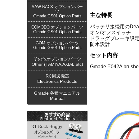
SAW BACK オプションパー
ツ
主な特長
Gmade GS01 Option Parts
バッテリ接続用のDea
COMODO オプションパーツ
Gmade GS01 Option Parts
オン/オフスイッチ
ドラッグブレーキ設
GOM オプションパーツ
防水設計
Gmade GR01 Option Parts
セット内容
その他オプションパーツ
Other (TAMIYA,AXIAL,etc)
Gmade E042A brushed
RC周辺機器
Electronics Products
Gmade 各種マニュアル
Manual