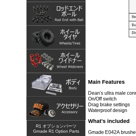
クローリング,クロール,crawl,cr
ジーメードジャパン,junfac,junfacj
de G1 Rock Crawler,G1 Special 
Main Features
Dean's ultra male conn
On/Off switch
Drag brake settings
Waterproof design
What's included
R1 オプションパーツ
Gmade R1 Option Parts
Gmade E042A brushed