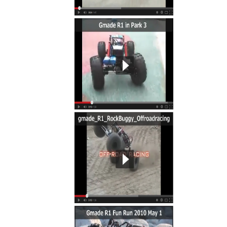
,ジーメード,gmadejapan,
der,gmade dragoon,gma
rawler R1 Rock Buggy,Spide