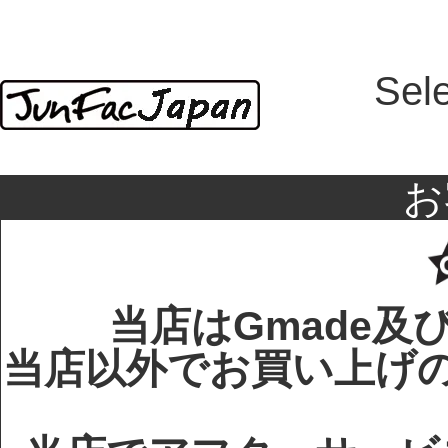
Sel
お
当店はGmade及
当店以外でお買い上げのG