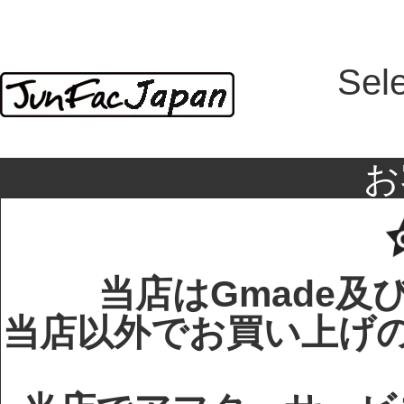
Sel
お
当店はGmade及
当店以外でお買い上げのG