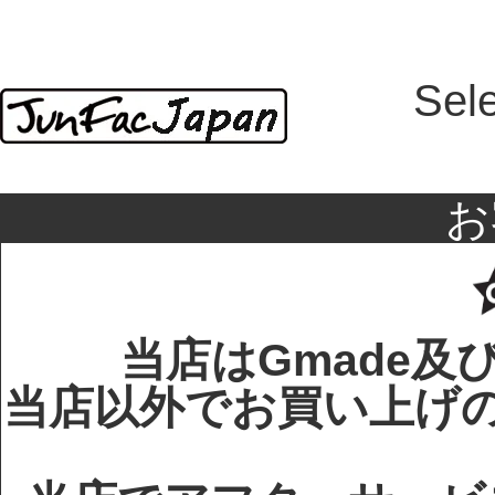
Sel
お
当店はGmade及
当店以外でお買い上げのG