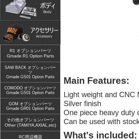
R1 オプションパーツ
Gmade R1 Option Parts
SAW BACK オプションパー
ツ
Gmade GS01 Option Parts
Main Features:
COMODO オプションパーツ
Gmade GS01 Option Parts
Light weight and
CNC Ma
Silver finish
GOM オプションパーツ
Gmade GR01 Option Parts
One piece heavy duty 
その他オプションパーツ
Can be used with stock
Other (TAMIYA,AXIAL,etc)
What's included:
RC周辺機器