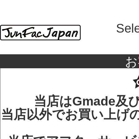
Sel
お
当店はGmade及
当店以外でお買い上げのG